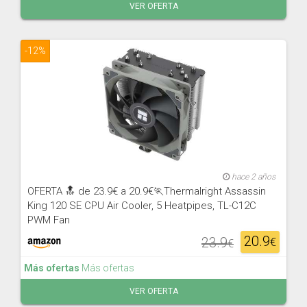
VER OFERTA
-12%
hace 2 años
OFERTA 🔝 de 23.9€ a 20.9€🏃Thermalright Assassin
King 120 SE CPU Air Cooler, 5 Heatpipes, TL-C12C
PWM Fan
20.9
23.9
€
€
Más ofertas
Más ofertas
VER OFERTA