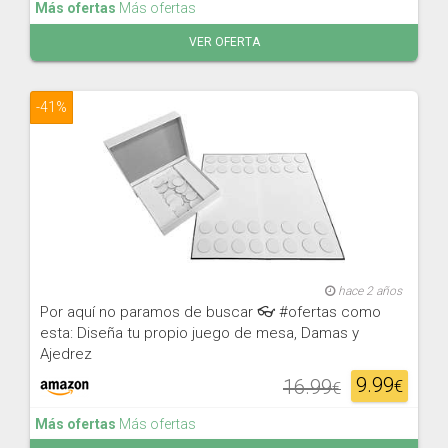
Más ofertas
Más ofertas
VER OFERTA
-41%
hace 2 años
Por aquí no paramos de buscar 👓 #ofertas como
esta: Diseña tu propio juego de mesa, Damas y
Ajedrez
9.99
16.99
€
€
Más ofertas
Más ofertas