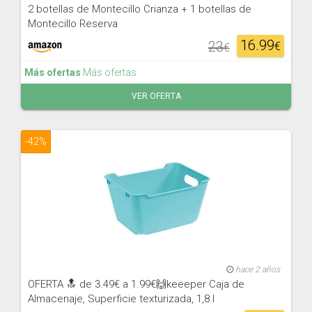
2 botellas de Montecillo Crianza + 1 botellas de
Montecillo Reserva
16.99
23
€
€
Más ofertas
Más ofertas
VER OFERTA
-42%
hace 2 años
OFERTA 🔝 de 3.49€ a 1.99€🙌keeeper Caja de
Almacenaje, Superficie texturizada, 1,8 l