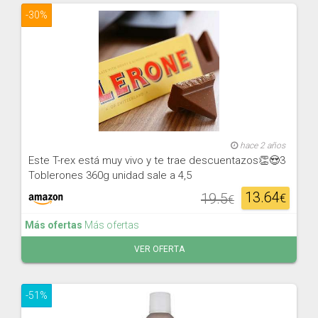
-30%
hace 2 años
Este T-rex está muy vivo y te trae descuentazos👏😍3
Toblerones 360g unidad sale a 4,5
13.64
19.5
€
€
Más ofertas
Más ofertas
VER OFERTA
-51%