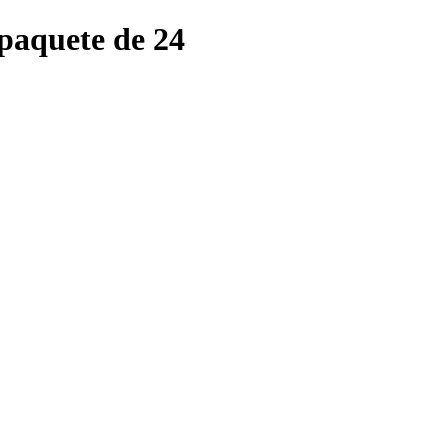
 paquete de 24