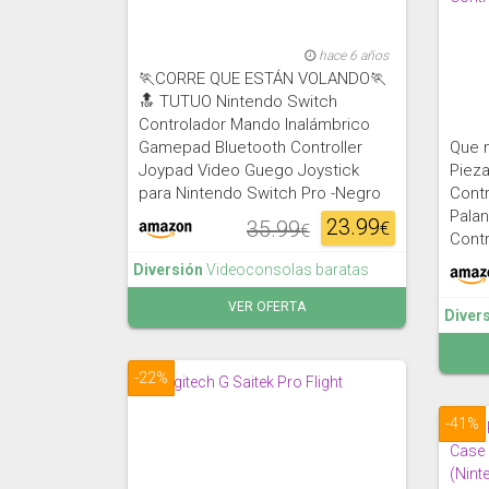
hace 6 años
🏃CORRE QUE ESTÁN VOLANDO🏃
🔝 TUTUO Nintendo Switch
Controlador Mando Inalámbrico
Gamepad Bluetooth Controller
Que n
Joypad Video Guego Joystick
Pieza
para Nintendo Switch Pro -Negro
Cont
Pala
23.99
35.99
€
€
Contr
Diversión
Videoconsolas baratas
VER OFERTA
Diver
-22%
-41%