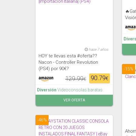
🔥Gaf
Visió
Diver
hace 7 años
HOY te llevas esta #oferta??
Nacon - Controller Revolution
(PS4) por 90€?
-15%
90.79
129.99
€
€
Diversión
Videoconsolas baratas
VER OFERTA
-46%
Ahor