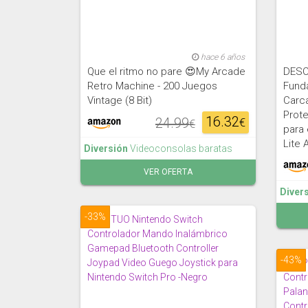
hace 6 años
Que el ritmo no pare 😍My Arcade
DESC
Retro Machine - 200 Juegos
Funda
Vintage (8 Bit)
Carca
Prote
16.32
24.99
€
€
para 
Lite
Diversión
Videoconsolas baratas
VER OFERTA
Diver
-33%
-43%