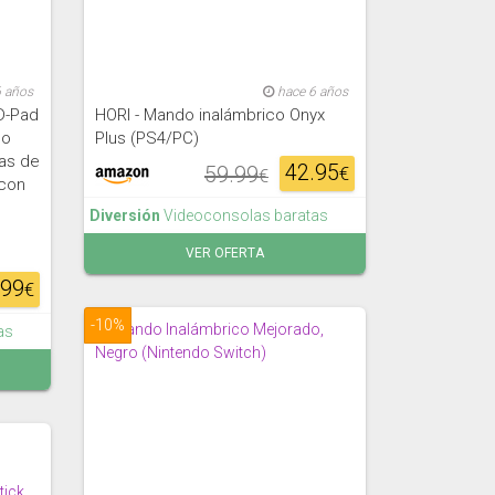
6 años
hace 6 años
D-Pad
HORI - Mando inalámbrico Onyx
do
Plus (PS4/PC)
las de
42.95
59.99
€
€
con
Diversión
Videoconsolas baratas
VER OFERTA
.99
€
-10%
as