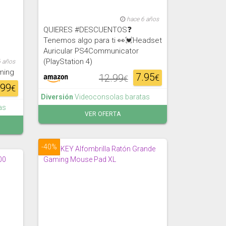
hace 6 años
QUIERES #DESCUENTOS❓
Tenemos algo para ti 👀💓Headset
Auricular PS4Communicator
(PlayStation 4)
6 años
ming
7.95
12.99
€
€
.99
€
Diversión
Videoconsolas baratas
as
VER OFERTA
-40%