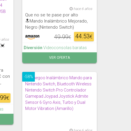
hace 6 años
Que no se te pase por alto
🔝Mando Inalámbrico Mejorado,
Negro (Nintendo Switch)
44.53
49.99
€
€
6 años
€💓
Diversión
Videoconsolas baratas
VER OFERTA
ra
C con
-58%
,
.99
€
as
hace 6 años