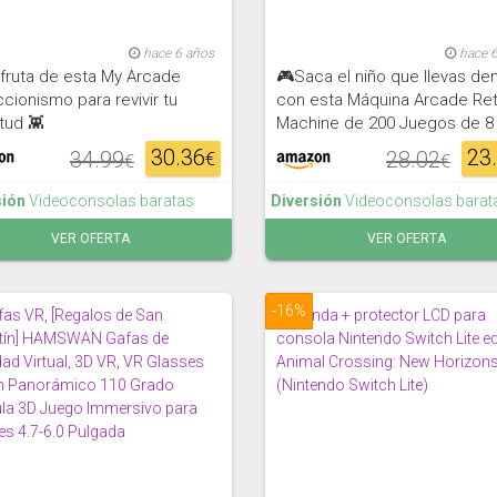
hace 6 años
hace 
fruta de esta My Arcade
🎮Saca el niño que llevas de
cionismo para revivir tu
con esta Máquina Arcade Re
tud 👾
Machine de 200 Juegos de 8 
30.36
23
34.99
28.02
€
€
€
sión
Videoconsolas baratas
Diversión
Videoconsolas barat
VER OFERTA
VER OFERTA
-16%