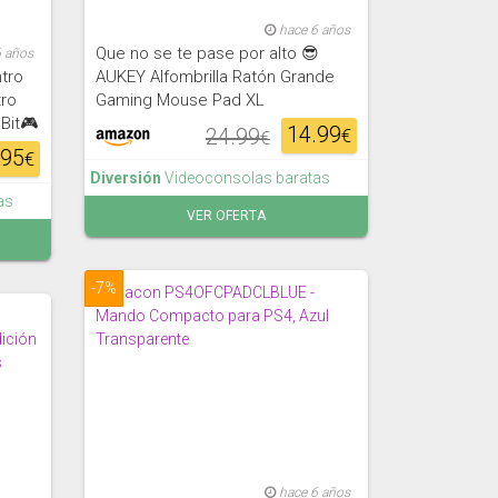
hace 6 años
Que no se te pase por alto 😎
6 años
ntro
AUKEY Alfombrilla Ratón Grande
tro
Gaming Mouse Pad XL
Bit🎮
14.99
24.99
€
€
.95
€
Diversión
Videoconsolas baratas
as
VER OFERTA
-7%
hace 6 años