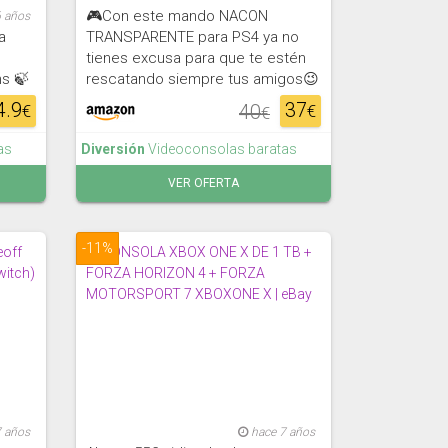
🎮Con este mando NACON
6 años
a
TRANSPARENTE para PS4 ya no
tienes excusa para que te estén
ns 🍃
rescatando siempre tus amigos😉
4.9
37
40
€
€
€
as
Diversión
Videoconsolas baratas
VER OFERTA
-11%
7 años
hace 7 años