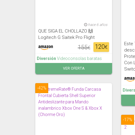
hace 6 años
QUE SIGA EL CHOLLAZO 🙌
Logitech G Saitek Pro Flight
Este 
120
155
€
€
desc
Prote
Diversión
Videoconsolas baratas
Con L
Swit
VER OFERTA
-42%
Diver
-17%