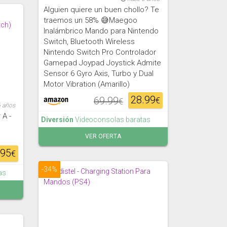
Alguien quiere un buen chollo? Te
traemos un 58% 😅Maegoo
Inalámbrico Mando para Nintendo
Switch, Bluetooth Wireless
Nintendo Switch Pro Controlador
Gamepad Joypad Joystick Admite
Sensor 6 Gyro Axis, Turbo y Dual
Motor Vibration (Amarillo)
28.99
69.99
€
€
6 años
 A -
Diversión
Videoconsolas baratas
VER OFERTA
.95
€
-34%
as