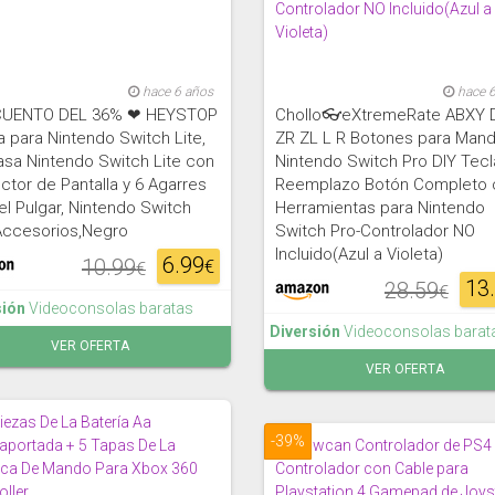
hace 6 años
hace 
UENTO DEL 36% ❤ HEYSTOP
Chollo👓eXtremeRate ABXY 
 para Nintendo Switch Lite,
ZR ZL L R Botones para Man
sa Nintendo Switch Lite con
Nintendo Switch Pro DIY Tec
ctor de Pantalla y 6 Agarres
Reemplazo Botón Completo 
el Pulgar, Nintendo Switch
Herramientas para Nintendo
 Accesorios,Negro
Switch Pro-Controlador NO
Incluido(Azul a Violeta)
6.99
10.99
€
€
13
28.59
€
sión
Videoconsolas baratas
Diversión
Videoconsolas barat
VER OFERTA
VER OFERTA
-39%