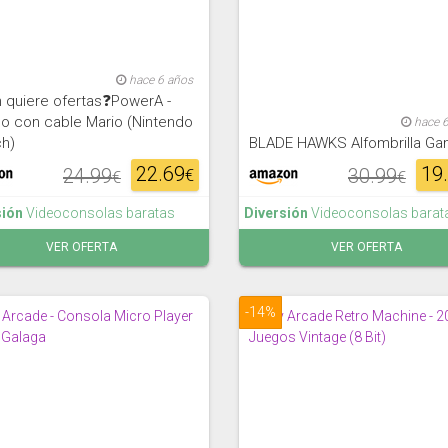
hace 6 años
 quiere ofertas❓PowerA -
o con cable Mario (Nintendo
hace 
ch)
BLADE HAWKS Alfombrilla Ga
22.69
19
24.99
30.99
€
€
€
sión
Videoconsolas baratas
Diversión
Videoconsolas barat
VER OFERTA
VER OFERTA
-14%