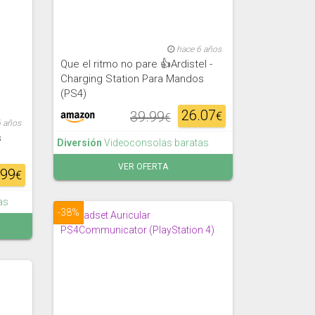
hace 6 años
Que el ritmo no pare 👍Ardistel -
Charging Station Para Mandos
(PS4)
26.07
39.99
€
€
6 años
s
Diversión
Videoconsolas baratas
VER OFERTA
.99
€
as
-38%