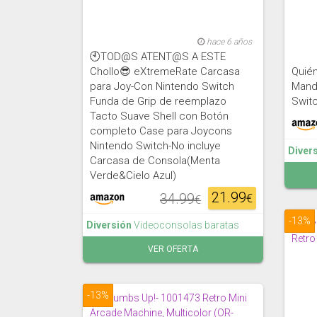
hace 6 años
🕙TOD@S ATENT@S A ESTE
Chollo😎 eXtremeRate Carcasa
Quién
para Joy-Con Nintendo Switch
Mand
Funda de Grip de reemplazo
Swit
Tacto Suave Shell con Botón
completo Case para Joycons
Nintendo Switch-No incluye
Diver
Carcasa de Consola(Menta
Verde&Cielo Azul)
21.99
34.99
€
€
-13%
Diversión
Videoconsolas baratas
VER OFERTA
-13%