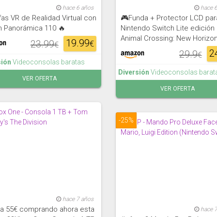
hace 6 años
hace 
as VR de Realidad Virtual con
🎮Funda + Protector LCD par
n Panorámica 110 🔥
Nintendo Switch Lite edición
Animal Crossing: New Horizo
19.99
23.99
€
€
2
29.9
€
sión
Videoconsolas baratas
Diversión
Videoconsolas barat
VER OFERTA
VER OFERTA
-25%
hace 7 años
ra 55€ comprando ahora esta
hace 