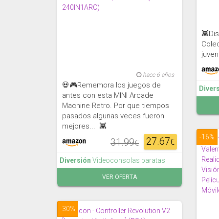
👾Dis
Colec
juven
hace 6 años
💀🎮Rememora los juegos de
Diver
antes con esta MINI Arcade
Machine Retro. Por que tiempos
pasados algunas veces fueron
mejores... 👾
-16%
27.67
31.99
€
€
Diversión
Videoconsolas baratas
VER OFERTA
-30%