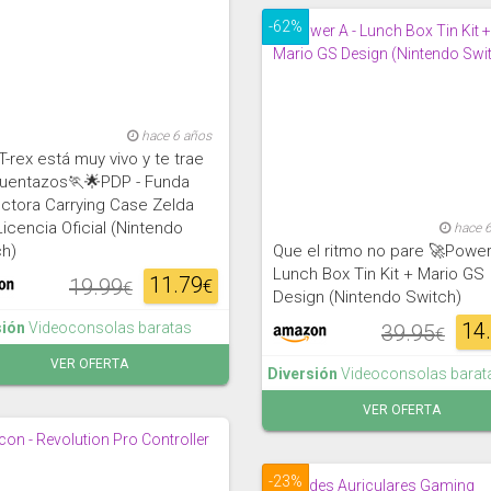
-62%
hace 6 años
T-rex está muy vivo y te trae
uentazos🏃🌟PDP - Funda
ctora Carrying Case Zelda
icencia Oficial (Nintendo
hace 
ch)
Que el ritmo no pare 🚀Power
Lunch Box Tin Kit + Mario GS
11.79
19.99
€
€
Design (Nintendo Switch)
14
sión
Videoconsolas baratas
39.95
€
VER OFERTA
Diversión
Videoconsolas barat
VER OFERTA
-23%