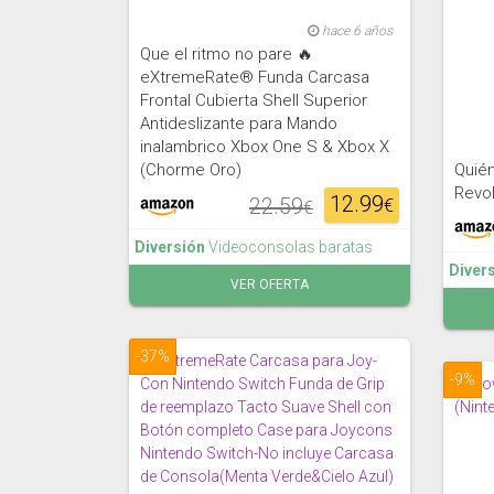
hace 6 años
Que el ritmo no pare 🔥
eXtremeRate® Funda Carcasa
Frontal Cubierta Shell Superior
Antideslizante para Mando
inalambrico Xbox One S & Xbox X
(Chorme Oro)
Quién
Revol
12.99
22.59
€
€
Diversión
Videoconsolas baratas
Diver
VER OFERTA
-37%
-9%