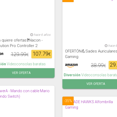
hace 6 años
 quiere ofertas❓Nacon -
ution Pro Controller 2
hace 
OFERTÓN💪Sades Auriculare
107.79
129.99
€
€
Gaming
29
sión
Videoconsolas baratas
38.99
€
VER OFERTA
Diversión
Videoconsolas barat
VER OFERTA
-35%