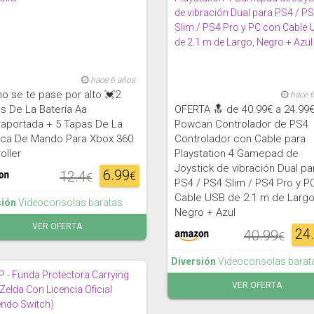
hace 6 años
o se te pase por alto 💓2
hace 
s De La Batería Aa
OFERTA 🔝 de 40.99€ a 24.99
raportada + 5 Tapas De La
Powcan Controlador de PS4
nca De Mando Para Xbox 360
Controlador con Cable para
oller
Playstation 4 Gamepad de
Joystick de vibración Dual pa
6.99
12.4
€
€
PS4 / PS4 Slim / PS4 Pro y P
Cable USB de 2.1 m de Largo
sión
Videoconsolas baratas
Negro + Azul
VER OFERTA
24
40.99
€
Diversión
Videoconsolas barat
VER OFERTA