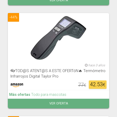
VER OFERTA
-44%
hace 3 años
👓TOD@S ATENT@S A ESTE OFERTóN🔥 Termómetro
Infrarrojos Digital Taylor Pro
42.53
77
€
€
Más ofertas
Todo para mascotas
VER OFERTA