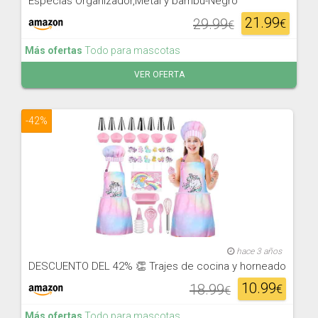
Especias Organizador,Metal y bambú-Negro
21.99
29.99
€
€
Más ofertas
Todo para mascotas
VER OFERTA
-42%
hace 3 años
DESCUENTO DEL 42% 👏 Trajes de cocina y horneado
10.99
18.99
€
€
Más ofertas
Todo para mascotas