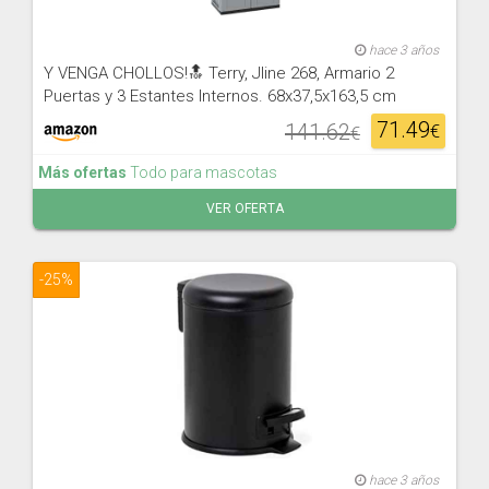
hace 3 años
Y VENGA CHOLLOS!🔝 Terry, Jline 268, Armario 2
Puertas y 3 Estantes Internos. 68x37,5x163,5 cm
71.49
141.62
€
€
Más ofertas
Todo para mascotas
VER OFERTA
-25%
hace 3 años