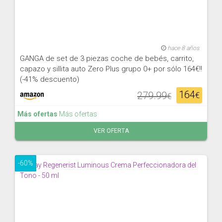
hace 8 años
GANGA de set de 3 piezas coche de bebés, carrito,
capazo y sillita auto Zero Plus grupo 0+ por sólo 164€!!
(-41% descuento)
164
279.99
€
€
Más ofertas
Más ofertas
VER OFERTA
-60%