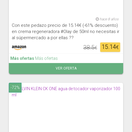
hace 8 años
Con este pedazo precio de 15.14€ (-61% descuento)
en crema regeneradora #Olay de 50ml no necesitas ir
al súpermercado a por ellas ??
15.14
38.5
€
€
Más ofertas
Más ofertas
VER OFERTA
-72%