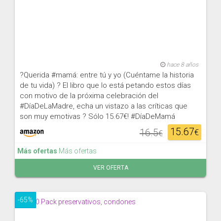
hace 8 años
?Querida #mamá: entre tú y yo (Cuéntame la historia
de tu vida) ? El libro que lo está petando estos días
con motivo de la próxima celebración del
#DíaDeLaMadre, echa un vistazo a las críticas que
son muy emotivas ? Sólo 15.67€! #DíaDeMamá
15.67
16.5
€
€
Más ofertas
Más ofertas
VER OFERTA
-65%