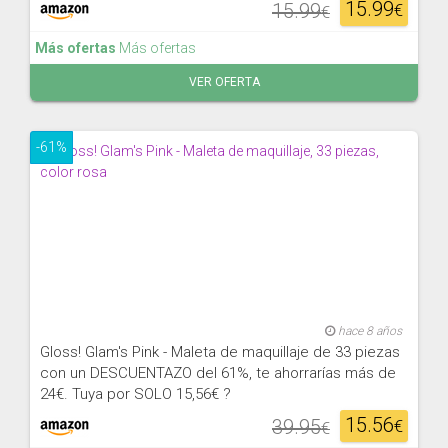
15.99
15.99
€
€
Más ofertas
Más ofertas
VER OFERTA
-61%
hace 8 años
Gloss! Glam's Pink - Maleta de maquillaje de 33 piezas
con un DESCUENTAZO del 61%, te ahorrarías más de
24€. Tuya por SOLO 15,56€ ?
15.56
39.95
€
€