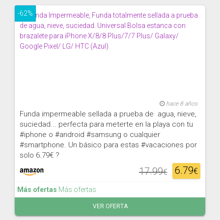
-62%
hace 8 años
Funda impermeable sellada a prueba de agua, nieve,
suciedad... perfecta para meterte en la playa con tu
#iphone o #android #samsung o cualquier
#smartphone. Un básico para estas #vacaciones por
solo 6.79€ ?
6.79
17.99
€
€
Más ofertas
Más ofertas
VER OFERTA