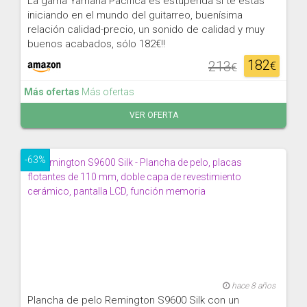
La gama Yamaha Pacifica es estupenda si te estás
iniciando en el mundo del guitarreo, buenísima
relación calidad-precio, un sonido de calidad y muy
buenos acabados, sólo 182€!!
182
213
€
€
Más ofertas
Más ofertas
VER OFERTA
-63%
hace 8 años
Plancha de pelo Remington S9600 Silk con un