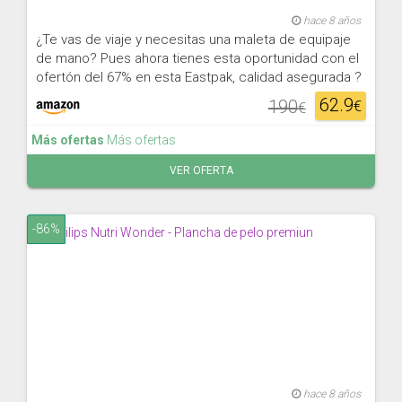
hace 8 años
¿Te vas de viaje y necesitas una maleta de equipaje
de mano? Pues ahora tienes esta oportunidad con el
ofertón del 67% en esta Eastpak, calidad asegurada ?
62.9
190
€
€
Más ofertas
Más ofertas
VER OFERTA
-86%
hace 8 años