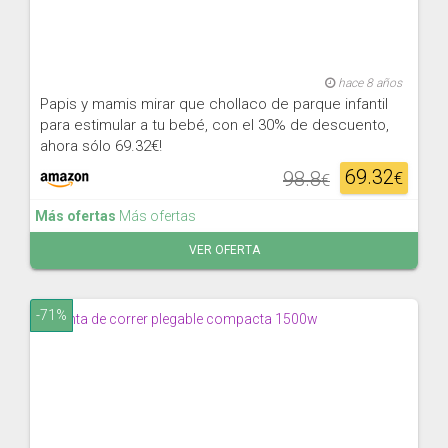
hace 8 años
Papis y mamis mirar que chollaco de parque infantil
para estimular a tu bebé, con el 30% de descuento,
ahora sólo 69.32€!
69.32
98.8
€
€
Más ofertas
Más ofertas
VER OFERTA
-71%