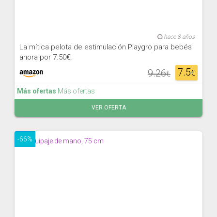
hace 8 años
La mítica pelota de estimulación Playgro para bebés
ahora por 7.50€!
7.5
9.26
€
€
Más ofertas
Más ofertas
VER OFERTA
-66%