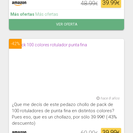
39.99
48.99
€
€
Más ofertas
Más ofertas
VER OFERTA
-42%
hace 8 años
¿Que me decís de este pedazo chollo de pack de
100 rotuladores de punta fina en distintos colores?
Pues eso, que es un chollazo, por sólo 39.99€! (-43%
descuento)
39.99
€