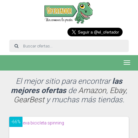
Toggl
navig
El mejor sitio para encontrar
las
mejores ofertas
de
Amazon
,
Ebay
,
GearBest
y muchas más tiendas.
-66%